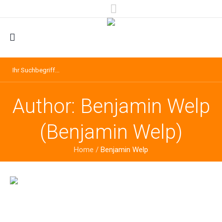
Author:
Benjamin Welp
(Benjamin Welp)
Home
/
Benjamin Welp