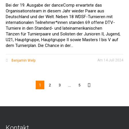
Bei der 19. Ausgabe der danceComp erwartete das
Organisationsteam in diesem Jahr wieder Paare aus
Deutschland und der Welt. Neben 18 WDSF-Turnieren mit
internationalen Teilnehmer*innen standen 69 offene DTV-
Turniere in den Standard- und lateinamerikanischen
Tänzen für Turnierpaare und Solisten der Junioren II, Jugend,
U21, Hauptgruppe, Hauptgruppe II sowie Masters I bis V auf
dem Turnierplan. Die Chance in der...
Am
14 Juli 2024
Benjamin Welp
1
…
2
3
5
Kontakt