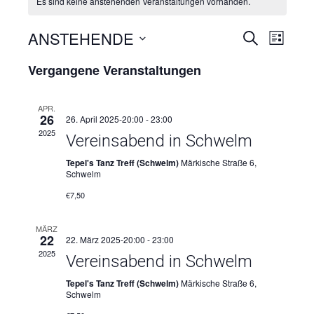
Es sind keine anstehenden Veranstaltungen vorhanden.
ANSTEHENDE
Verans
Vera
SUCHE
LISTE
Ansi
Datum
Suche
Vergangene Veranstaltungen
wählen.
Navi
und
APR.
26
26. April 2025-20:00
-
23:00
Ansich
2025
Vereinsabend in Schwelm
Naviga
Tepel's Tanz Treff (Schwelm)
Märkische Straße 6,
Schwelm
€7,50
MÄRZ
22
22. März 2025-20:00
-
23:00
2025
Vereinsabend in Schwelm
Tepel's Tanz Treff (Schwelm)
Märkische Straße 6,
Schwelm