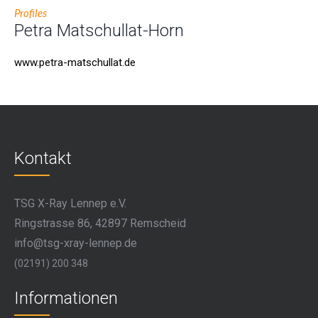
Profiles
Petra Matschullat-Horn
www.petra-matschullat.de
Kontakt
TSG X-Ray Lennep e.V.
Ringstrasse 86, 42897 Remscheid
info@tsg-xray-lennep.de
(02191) 200 348
Informationen