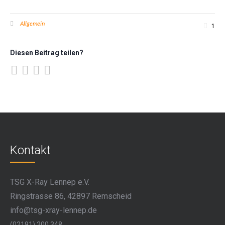
Allgemein
1
Diesen Beitrag teilen?
Kontakt
TSG X-Ray Lennep e.V.
Ringstrasse 86, 42897 Remscheid
info@tsg-xray-lennep.de
(02191) 200 348